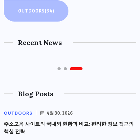
OUTDOORS
OUTDOORS
(34)
주소모음 사이트 활용 경험과 개선 방
주소모음 사이트의 국내외 현황과 비교:
안: 효율적인 인터넷 서핑을 위한 현실
편리한 정보 접근의 핵심 전략
적인 접근
Recent News
4월 30, 2026
4월 11, 2026
Blog Posts
OUTDOORS
4월 30, 2026
주소모음 사이트의 국내외 현황과 비교: 편리한 정보 접근의
핵심 전략