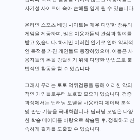
사기성 사이트에 속아 손해를 입게 될 수 있습니다.
온라인 스포츠 베팅 사이트는 매우 다양한 종류의
게임을 제공하며, 많은 이용자들의 관심과 참여를
받고 있습니다. 하지만 이러한 인기로 인해 악의적
인 목적을 가진 개인들도 등장하였으며, 이들은 사
용자들의 돈을 강탈하기 위해 다양한 방법으로 불
법적인 활동을 할 수 있습니다.
그래서 우리는 토토 먹튀검증을 통해 이러한 악의
적인 개인들로부터 보호할 필요가 있습니다. 검증
과정에서는 딥러닝 모델을 사용하여 데이터 분석
및 판단 기능을 극대화합니다. 딥러닝 모델은 다양
한 학습 데이터를 바탕으로 학습된 후, 정확하고 신
속하게 결과를 도출할 수 있습니다.