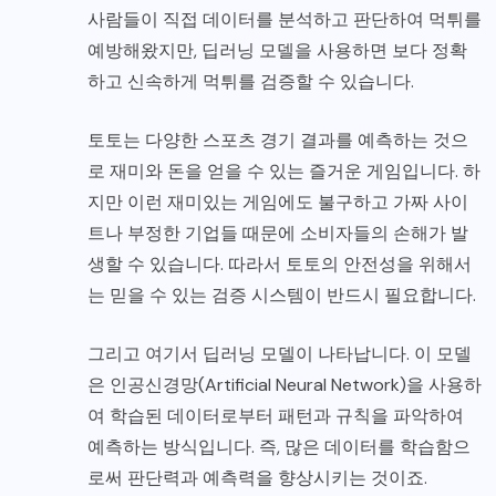
사람들이 직접 데이터를 분석하고 판단하여 먹튀를
예방해왔지만, 딥러닝 모델을 사용하면 보다 정확
하고 신속하게 먹튀를 검증할 수 있습니다.
토토는 다양한 스포츠 경기 결과를 예측하는 것으
로 재미와 돈을 얻을 수 있는 즐거운 게임입니다. 하
지만 이런 재미있는 게임에도 불구하고 가짜 사이
트나 부정한 기업들 때문에 소비자들의 손해가 발
생할 수 있습니다. 따라서 토토의 안전성을 위해서
는 믿을 수 있는 검증 시스템이 반드시 필요합니다.
그리고 여기서 딥러닝 모델이 나타납니다. 이 모델
은 인공신경망(Artificial Neural Network)을 사용하
여 학습된 데이터로부터 패턴과 규칙을 파악하여
예측하는 방식입니다. 즉, 많은 데이터를 학습함으
로써 판단력과 예측력을 향상시키는 것이죠.