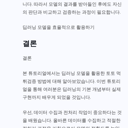
니다. 따라서 모델의 결과를 받아들인 후에도 자신
의 판단과 비교하고 검증하는 과정이 필요합니다.
딥러닝 모델을 효율적으로 활용하기
결론
결론
본 튜토리얼에서는 딥러닝 모델을 활용한 토토 먹
튀검증 방법에 대해 알아보았습니다. 이번 튜토리
얼을 통해 여러분은 딥러닝의 기본 개념부터 실제
구현까지 배우게 되었을 것입니다.
우선, 데이터 수집과 전처리 작업이 중요하다는 것
을 배웠습니다. 올바른 데이터를 수집하고 적절한