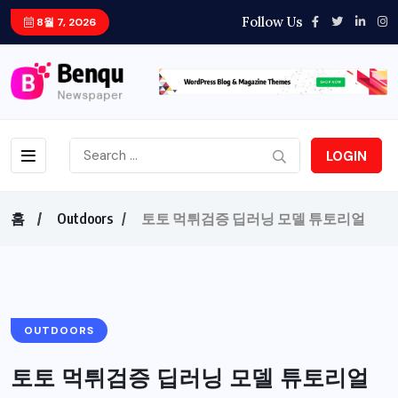
Follow Us
8월 7, 2026
LOGIN
홈
Outdoors
토토 먹튀검증 딥러닝 모델 튜토리얼
OUTDOORS
토토 먹튀검증 딥러닝 모델 튜토리얼