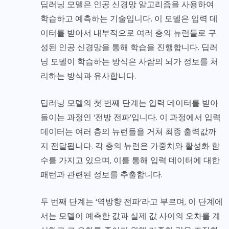
딥러닝 모델은 인공 신경망 알고리즘을 사용하여
학습하고 예측하는 기술입니다. 이 모델은 입력 데
이터를 받아서 내부적으로 여러 층의 뉴런들로 구
성된 인공 신경망을 통해 학습을 진행합니다. 딥러
닝 모델이 학습하는 방식은 사람의 뇌가 정보를 처
리하는 방식과 유사합니다.
딥러닝 모델의 첫 번째 단계는 입력 데이터를 받아
들이는 과정인 ‘전방 전파’입니다. 이 과정에서 입력
데이터는 여러 층의 뉴런들을 거쳐 최종 출력값까
지 전달됩니다. 각 층의 뉴런은 가중치와 활성화 함
수를 가지고 있으며, 이를 통해 입력 데이터에 대한
패턴과 관련된 정보를 추출합니다.
두 번째 단계는 ‘역방향 전파’라고 부르며, 이 단계에
서는 모델이 예측한 값과 실제 값 사이의 오차를 계