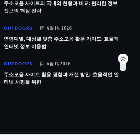
주소모음 사이트의 국내외 현황과 비교: 편리한 정보
접근의 핵심 전략
OUTDOORS
4월 14, 2026
연령대별, 대상별 맞춤 주소모음 활용 가이드: 효율적
인터넷 정보 이용법
OUTDOORS
4월 11, 2026
주소모음 사이트 활용 경험과 개선 방안: 효율적인 인
터넷 서핑을 위한