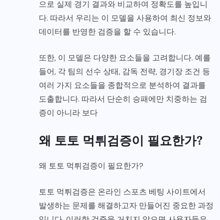
으로 실제 경기 결과와 비교하여 정확도를 높입니
다. 따라서 우리는 이 모델을 사용하여 최신 정보와
데이터를 반영한 검증을 할 수 있습니다.
또한, 이 모델은 다양한 요소들을 고려합니다. 예를
들어, 각 팀의 선수 상태, 감독 전략, 경기장 조건 등
여러 가지 요소들을 종합적으로 분석하여 결과를
도출합니다. 따라서 단순히 승패에만 치중하는 검
증이 아니라 보다
왜 토토 먹튀검증이 필요한가?
왜 토토 먹튀검증이 필요한가?
토토 먹튀검증은 온라인 스포츠 베팅 사이트에서
발생하는 문제를 해결하고자 만들어진 중요한 과정
입니다. 이러한 검증을 거치지 않으면 사용자들은