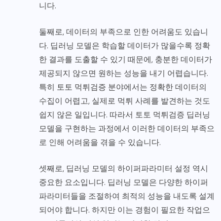
니다.
둘째로, 데이터의 부족으로 인한 어려움도 있습니
다. 딥러닝 모델은 학습할 데이터가 많을수록 정확
한 결과를 도출할 수 있기 때문에, 충분한 데이터가
제공되지 않으면 원하는 성능을 내기 어렵습니다.
특히 토토 먹튀검증 분야에서는 정확한 데이터의
수집이 어렵고, 실제로 먹튀 사례를 발견하는 것도
쉽지 않은 일입니다. 따라서 토토 먹튀검증 딥러닝
모델을 구현하는 과정에서 이러한 데이터의 부족으
로 인해 어려움을 겪을 수 있습니다.
셋째로, 딥러닝 모델의 하이퍼파라미터 설정 역시
중요한 요소입니다. 딥러닝 모델은 다양한 하이퍼
파라미터들을 조절하여 최적의 성능을 내도록 설계
되어야 합니다. 하지만 이는 경험이 필요한 작업으