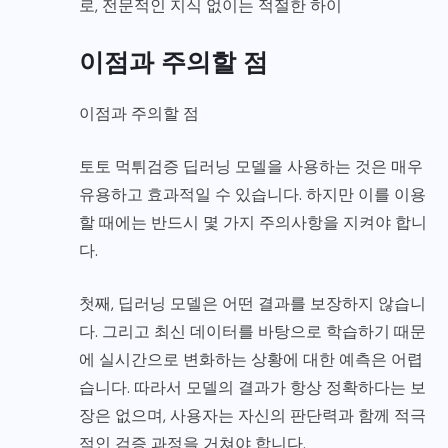
로, 전문적인 지식 없이는 적절한 하이
이점과 주의할 점
이점과 주의할 점
토토 먹튀검증 딥러닝 모델을 사용하는 것은 매우
유용하고 효과적일 수 있습니다. 하지만 이를 이용
할 때에는 반드시 몇 가지 주의사항을 지켜야 합니
다.
첫째, 딥러닝 모델은 어떤 결과를 보장하지 않습니
다. 그리고 최신 데이터를 바탕으로 학습하기 때문
에 실시간으로 변화하는 상황에 대한 예측은 어렵
습니다. 따라서 모델의 결과가 항상 정확하다는 보
장은 없으며, 사용자는 자신의 판단력과 함께 적극
적인 검증 과정을 거쳐야 합니다.