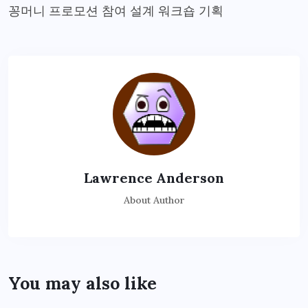
꽁머니 프로모션 참여 설계 워크숍 기획
Lawrence Anderson
About Author
You may also like