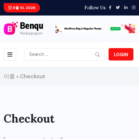
Follow Us
8월 10, 2026
LOGIN
이름
Checkout
>
Checkout