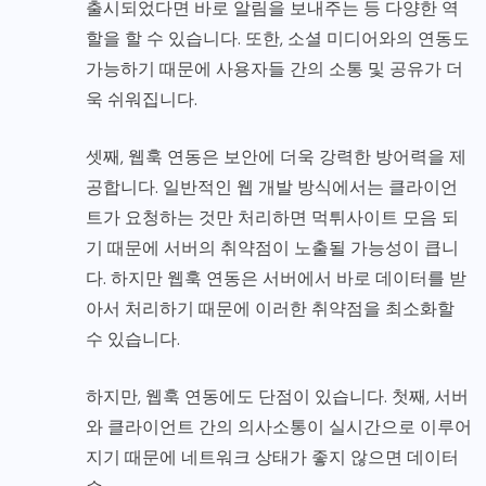
출시되었다면 바로 알림을 보내주는 등 다양한 역
할을 할 수 있습니다. 또한, 소셜 미디어와의 연동도
가능하기 때문에 사용자들 간의 소통 및 공유가 더
욱 쉬워집니다.
셋째, 웹훅 연동은 보안에 더욱 강력한 방어력을 제
공합니다. 일반적인 웹 개발 방식에서는 클라이언
트가 요청하는 것만 처리하면
먹튀사이트 모음
되
기 때문에 서버의 취약점이 노출될 가능성이 큽니
다. 하지만 웹훅 연동은 서버에서 바로 데이터를 받
아서 처리하기 때문에 이러한 취약점을 최소화할
수 있습니다.
하지만, 웹훅 연동에도 단점이 있습니다. 첫째, 서버
와 클라이언트 간의 의사소통이 실시간으로 이루어
지기 때문에 네트워크 상태가 좋지 않으면 데이터