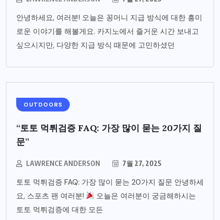
안녕하세요, 여러분! 오늘은 꽁머니 지급 방식에 대한 흥미
로운 이야기를 해볼게요. 카지노에서 즐거운 시간 보내고
싶으시지만, 다양한 지급 방식 때문에 고민하셨던
OUTDOORS
“토토 먹튀검증 FAQ: 가장 많이 묻는 20가지 질
문”
LAWRENCE ANDERSON
7월 27, 2025
토토 먹튀검증 FAQ: 가장 많이 묻는 20가지 질문 안녕하세
요, 스포츠 팬 여러분!
오늘은 여러분이 궁금해하시는
토토 먹튀검증에 대한 모든