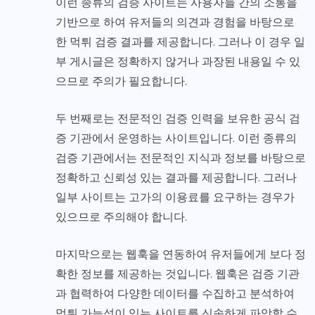
이런 종류의 검증 사이트는 사용자들 간의 소통을
기반으로 하여 유저들의 의견과 경험을 바탕으로
한 먹튀 검증 결과를 제공합니다. 그러나 이 경우 일
부 게시글은 정확하지 않거나 과장된 내용일 수 있
으므로 주의가 필요합니다.
두 번째로는 전문적인 검증 인력을 보유한 공식 검
증 기관에서 운영하는 사이트입니다. 이런 종류의
검증 기관에서는 전문적인 지식과 정보를 바탕으로
정확하고 신뢰성 있는 결과를 제공합니다. 그러나
일부 사이트는 고가의 이용료를 요구하는 경우가
있으므로 주의해야 합니다.
마지막으로는 웹훅을 연동하여 유저들에게 보다 정
확한 정보를 제공하는 것입니다. 웹훅은 검증 기관
과 협력하여 다양한 데이터를 수집하고 분석하여
먹튀 가능성이 있는 사이트를 신속하게 파악할 수