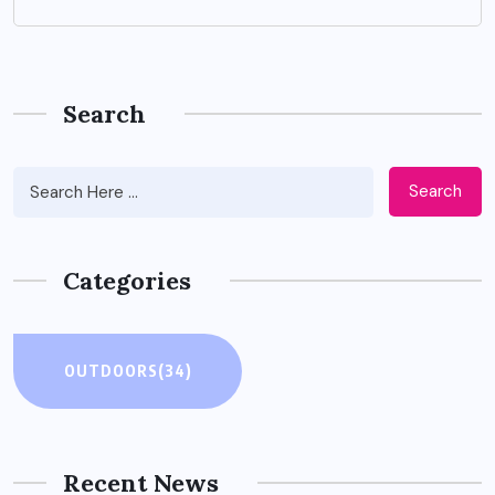
Search
Search
Categories
OUTDOORS
OUTDOORS
(34)
주소모음 사이트의 국내외 현황과 비교:
편리한 정보 접근의 핵심 전략
Recent News