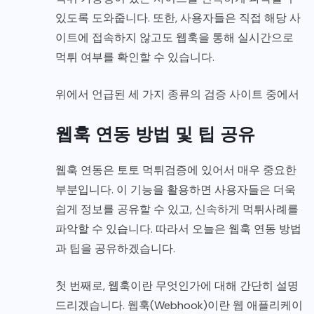
있도록 도와줍니다. 또한, 사용자들은 직접 해당 사
이트에 접속하지 않고도 웹훅을 통해 실시간으로
먹튀 여부를 확인할 수 있습니다.
위에서 언급된 세 가지 종류의 검증 사이트 중에서
웹훅 연동 방법 및 팁 공유
웹훅 연동은 토토 먹튀검증에 있어서 매우 중요한
부분입니다. 이 기능을 활용하면 사용자들은 더욱
쉽게 정보를 공유할 수 있고, 신속하게 먹튀사례를
파악할 수 있습니다. 따라서 오늘은 웹훅 연동 방법
과 팁을 공유하겠습니다.
첫 번째로, 웹훅이란 무엇인가에 대해 간단히 설명
드리겠습니다. 웹훅(Webhook)이란 웹 애플리케이