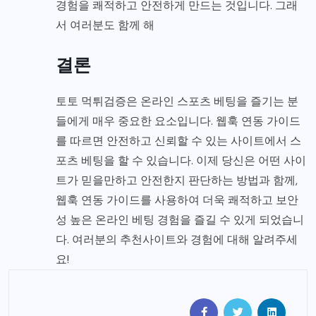
경험을 쾌적하고 안전하게 만드는 것입니다. 그래
서 여러분도 함께 해
결론
토토 먹튀검증은 온라인 스포츠 베팅을 즐기는 분
들에게 매우 중요한 요소입니다. 웹훅 연동 가이드
를 따르면 안전하고 신뢰할 수 있는 사이트에서 스
포츠 베팅을 할 수 있습니다. 이제 당신은 어떤 사이
트가 믿을만하고 안전한지 판단하는 방법과 함께,
웹훅 연동 가이드를 사용하여 더욱 쾌적하고 보안
성 높은 온라인 베팅 경험을 즐길 수 있게 되었습니
다. 여러분의 추천사이트와 경험에 대해 알려주세
요!