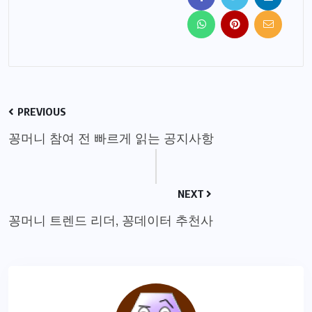
PREVIOUS
꽁머니 참여 전 빠르게 읽는 공지사항
NEXT
꽁머니 트렌드 리더, 꽁데이터 추천사