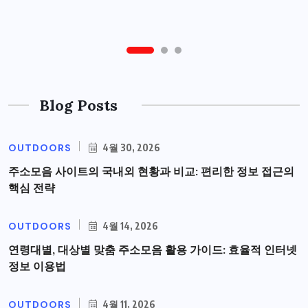
4월 30, 2026
Blog Posts
OUTDOORS
4월 30, 2026
주소모음 사이트의 국내외 현황과 비교: 편리한 정보 접근의
핵심 전략
OUTDOORS
4월 14, 2026
연령대별, 대상별 맞춤 주소모음 활용 가이드: 효율적 인터넷
정보 이용법
OUTDOORS
4월 11, 2026