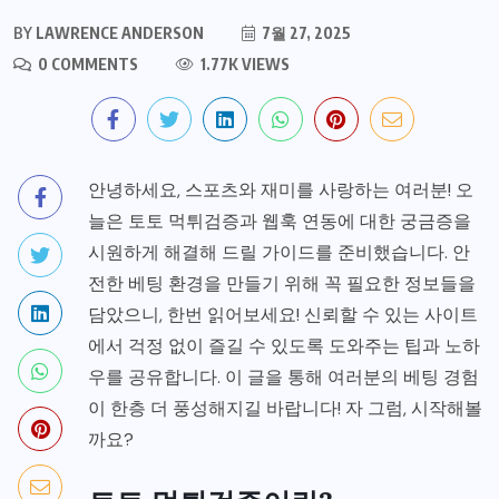
BY
LAWRENCE ANDERSON
7월 27, 2025
0 COMMENTS
1.77K VIEWS
안녕하세요, 스포츠와 재미를 사랑하는 여러분! 오
늘은 토토 먹튀검증과 웹훅 연동에 대한 궁금증을
시원하게 해결해 드릴 가이드를 준비했습니다. 안
전한 베팅 환경을 만들기 위해 꼭 필요한 정보들을
담았으니, 한번 읽어보세요! 신뢰할 수 있는 사이트
에서 걱정 없이 즐길 수 있도록 도와주는 팁과 노하
우를 공유합니다. 이 글을 통해 여러분의 베팅 경험
이 한층 더 풍성해지길 바랍니다! 자 그럼, 시작해볼
까요?