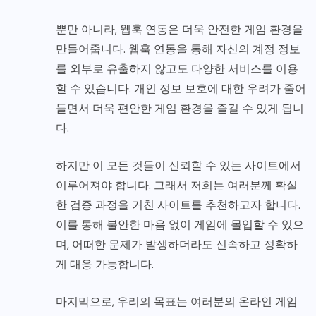
뿐만 아니라, 웹훅 연동은 더욱 안전한 게임 환경을
만들어줍니다. 웹훅 연동을 통해 자신의 계정 정보
를 외부로 유출하지 않고도 다양한 서비스를 이용
할 수 있습니다. 개인 정보 보호에 대한 우려가 줄어
들면서 더욱 편안한 게임 환경을 즐길 수 있게 됩니
다.
하지만 이 모든 것들이 신뢰할 수 있는 사이트에서
이루어져야 합니다. 그래서 저희는 여러분께 확실
한 검증 과정을 거친 사이트를 추천하고자 합니다.
이를 통해 불안한 마음 없이 게임에 몰입할 수 있으
며, 어떠한 문제가 발생하더라도 신속하고 정확하
게 대응 가능합니다.
마지막으로, 우리의 목표는 여러분의 온라인 게임