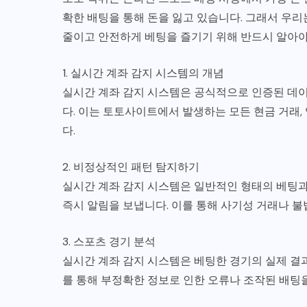
확한 배팅을 통해 돈을 잃고 있습니다. 그래서 우리
줄이고 안전하게 베팅을 즐기기 위해 반드시 알아야
1. 실시간 계좌 감지 시스템의 개념
실시간 계좌 감지 시스템은 공식적으로 인증된 데
다. 이는 토토사이트에서 발생하는 모든 현금 거래,
다.
2. 비정상적인 패턴 탐지하기
실시간 계좌 감지 시스템은 일반적인 형태의 베팅과
즉시 알림을 보냅니다. 이를 통해 사기성 거래나 불
3. 스포츠 경기 분석
실시간 계좌 감지 시스템은 베팅한 경기의 실제 결
를 통해 부정확한 정보로 인한 오류나 조작된 배팅