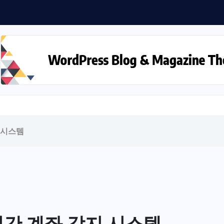
 시스템
시간 계좌 감지 시스템