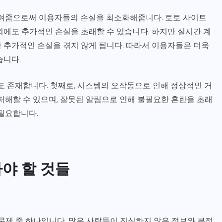
줄여줌으로써 이용자들의 손실을 최소화해줍니다. 토토 사이트
외에도 추가적인 손실을 초래할 수 있습니다. 하지만 실시간 계
 추가적인 손실을 겪지 않게 됩니다. 따라서 이용자들은 더욱
습니다.
도 존재합니다. 첫째로, 시스템의 오작동으로 인해 정상적인 거
저해할 수 있으며, 잘못된 알림으로 인해 불필요한 혼란을 초래
 필요합니다.
야 할 것들
문제 중 하나입니다. 많은 사람들이 진실하지 않은 정보와 부정