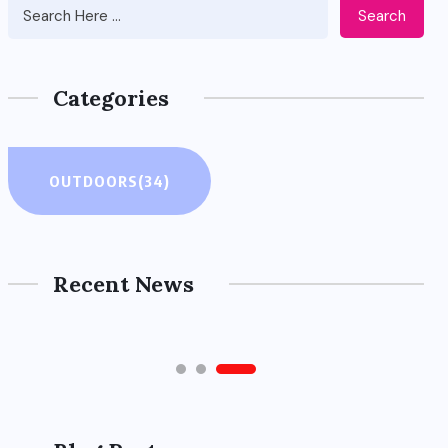
Search
Categories
OUTDOORS
OUTDOORS
(34)
주소모음 사이트 활용 경험과 개
선 방안: 효율적인 인터넷 서핑을
위한 현실적인 접근
Recent News
4월 11, 2026