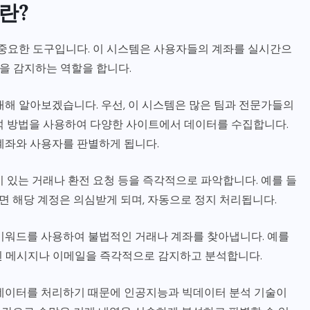
란?
 중요한 도구입니다. 이 시스템은 사용자들의 계좌를 실시간으
을 감지하는 역할을 합니다.
대해 알아보겠습니다. 우선, 이 시스템은 많은 팀과 전문가들의
석 방법을 사용하여 다양한 사이트에서 데이터를 수집합니다.
계좌와 사용자를 판별하게 됩니다.
 있는 거래나 환전 요청 등을 즉각적으로 파악합니다. 예를 들
다면 해당 계정은 의심받게 되며, 자동으로 정지 처리됩니다.
키워드를 사용하여 불법적인 거래나 계좌를 찾아냅니다. 예를
 포함된 메시지나 이메일을 즉각적으로 감지하고 분석합니다.
 데이터를 처리하기 때문에 인공지능과 빅데이터 분석 기술이