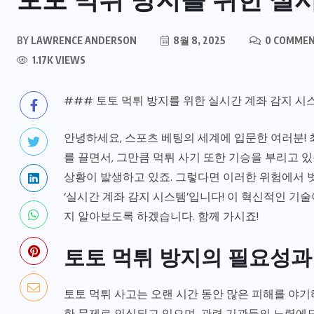
BY
LAWRENCE ANDERSON
8월 8, 2025
0 COMME
1.17K VIEWS
OUTDOORS
### 토토 먹튀 방지를 위한 실시간 계좌 감지 시
개
주소모음 사이트의 국내외 현황과
안녕하세요, 스포츠 베팅의 세계에 입문한 여러분! 
을
비교: 편리한 정보 접근의 핵심 전
를 끌면서, 그만큼 먹튀 사기 또한 기승을 부리고 
략
상황이 발생하고 있죠. 그렇다면 이러한 위험에서 
‘실시간 계좌 감지 시스템’입니다! 이 혁신적인 기
4월 30, 2026
지 알아보도록 하겠습니다. 함께 가시죠!
토토 먹튀 방지의 필요성과
토토 먹튀 사고는 오랜 시간 동안 많은 피해를 야
한 문제로 인식되고 있으며, 관련 기관들의 노력에